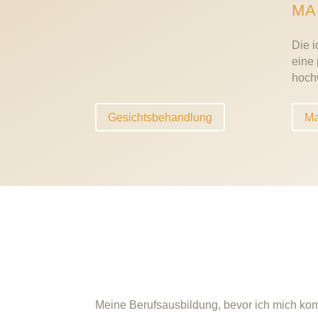
MA
Die i
eine
hoch
Gesichtsbehandlung
Ma
Meine Berufsausbildung, bevor ich mich k