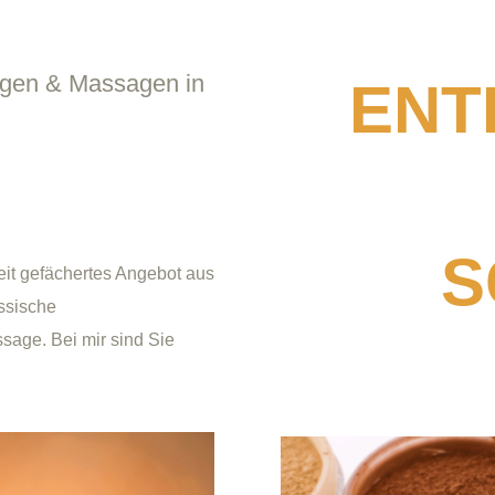
gen & Massagen in
ENT
S
reit gefächertes Angebot aus
assische
age. Bei mir sind Sie