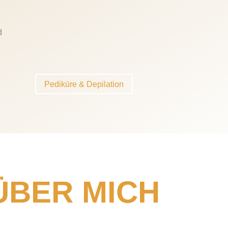
d
n
Pediküre & Depilation
ÜBER MICH